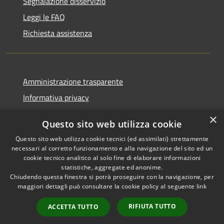
Segnalazione disservizio
Leggi le FAQ
Richiesta assistenza
Amministrazione trasparente
Informativa privacy
Note legali
×
Questo sito web utilizza cookie
Dichiarazione di accessibilità
Questo sito web utilizza cookie tecnici (ed assimilati) strettamente
necessari al corretto funzionamento e alla navigazione del sito ed un
cookie tecnico analitico al solo fine di elaborare informazioni
statistiche, aggregate ed anonime.
Chiudendo questa finestra si potrà proseguire con la navigazione, per
RSS
Copyright © 2026 • Comune di
maggiori dettagli può consultare la cookie policy al seguente
link
Accessibilità
Comun Nuovo • Powered by
Privacy
Municipium
Accesso
•
RIFIUTA TUTTO
ACCETTA TUTTO
Cookie
redazione