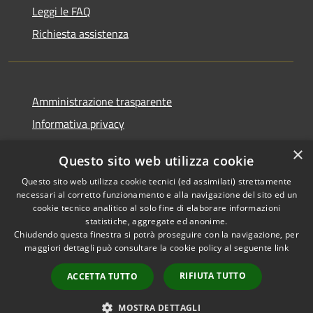
Leggi le FAQ
Richiesta assistenza
Amministrazione trasparente
Informativa privacy
Note legali
×
Questo sito web utilizza cookie
Dichiarazione di accessibilità
Questo sito web utilizza cookie tecnici (ed assimilati) strettamente
necessari al corretto funzionamento e alla navigazione del sito ed un
cookie tecnico analitico al solo fine di elaborare informazioni
statistiche, aggregate ed anonime.
Chiudendo questa finestra si potrà proseguire con la navigazione, per
RSS
Copyright © 2026 • Comune di
maggiori dettagli può consultare la cookie policy al seguente
link
Accessibilità
Comun Nuovo • Powered by
Privacy
Municipium
Accesso
•
RIFIUTA TUTTO
ACCETTA TUTTO
Cookie
redazione
Mappa del sito
MOSTRA DETTAGLI