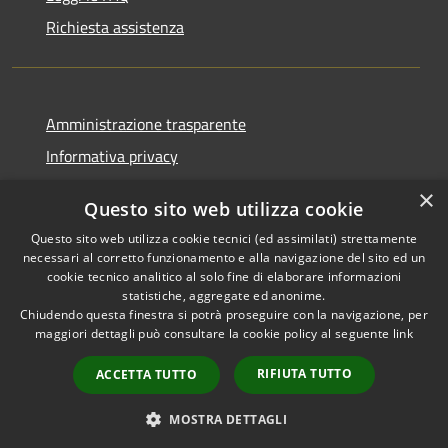
Richiesta assistenza
Amministrazione trasparente
Informativa privacy
Note legali
×
Questo sito web utilizza cookie
Dichiarazione di accessibilità
Questo sito web utilizza cookie tecnici (ed assimilati) strettamente
necessari al corretto funzionamento e alla navigazione del sito ed un
cookie tecnico analitico al solo fine di elaborare informazioni
statistiche, aggregate ed anonime.
Chiudendo questa finestra si potrà proseguire con la navigazione, per
RSS
Copyright © 2026 • Comune di
maggiori dettagli può consultare la cookie policy al seguente
link
Accessibilità
Comun Nuovo • Powered by
Privacy
Municipium
Accesso
•
RIFIUTA TUTTO
ACCETTA TUTTO
Cookie
redazione
Mappa del sito
MOSTRA DETTAGLI