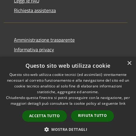
Leggi le FAQ
Richiesta assistenza
Amministrazione trasparente
Informativa privacy
Note legali
×
Questo sito web utilizza cookie
Dichiarazione di accessibilità
Questo sito web utilizza cookie tecnici (ed assimilati) strettamente
necessari al corretto funzionamento e alla navigazione del sito ed un
cookie tecnico analitico al solo fine di elaborare informazioni
statistiche, aggregate ed anonime.
Chiudendo questa finestra si potrà proseguire con la navigazione, per
RSS
Copyright © 2026 • Comune di
maggiori dettagli può consultare la cookie policy al seguente
link
Accessibilità
Comun Nuovo • Powered by
Privacy
Municipium
Accesso
•
RIFIUTA TUTTO
ACCETTA TUTTO
Cookie
redazione
Mappa del sito
MOSTRA DETTAGLI