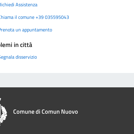
Richiedi Assistenza
Chiama il comune +39 035595043
Prenota un appuntamento
lemi in città
Segnala disservizio
Comune di Comun Nuovo