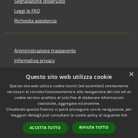
Segnalazione disservizio
Leggi le FAQ
Richiesta assistenza
Amministrazione trasparente
Informativa privacy
Note legali
×
Questo sito web utilizza cookie
Dichiarazione di accessibilità
Questo sito web utilizza cookie tecnici (ed assimilati) strettamente
necessari al corretto funzionamento e alla navigazione del sito ed un
cookie tecnico analitico al solo fine di elaborare informazioni
statistiche, aggregate ed anonime.
Chiudendo questa finestra si potrà proseguire con la navigazione, per
RSS
Copyright © 2026 • Comune di
maggiori dettagli può consultare la cookie policy al seguente
link
Accessibilità
Comun Nuovo • Powered by
Privacy
Municipium
Accesso
•
RIFIUTA TUTTO
ACCETTA TUTTO
Cookie
redazione