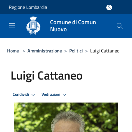
Salta al contenuto principale
Regione Lombardia
Comune di Comun
Nuovo
Home
>
Amministrazione
>
Politici
>
Luigi Cattaneo
Luigi Cattaneo
Condividi
Vedi azioni