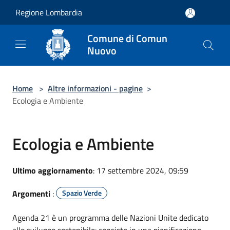
Salta al contenuto principale
Regione Lombardia
Comune di Comun
Nuovo
Home
>
Altre informazioni - pagine
>
Ecologia e Ambiente
Ecologia e Ambiente
Ultimo aggiornamento
: 17 settembre 2024, 09:59
Argomenti
:
Spazio Verde
Agenda 21 è un programma delle Nazioni Unite dedicato
allo sviluppo sostenibile: consiste in una pianificazione