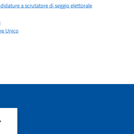
dature a scrutatore di seggio elettorale
5
one Unico
?