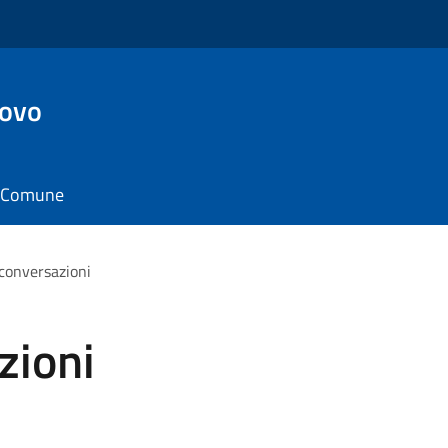
ovo
il Comune
 conversazioni
zioni