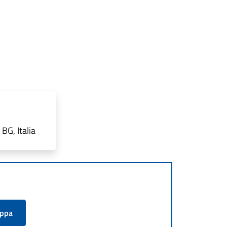
G, Italia
appa