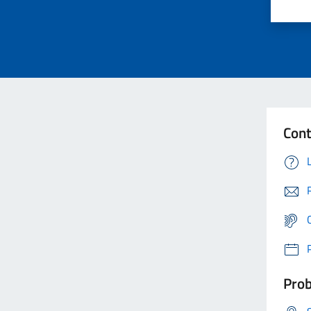
Cont
Prob